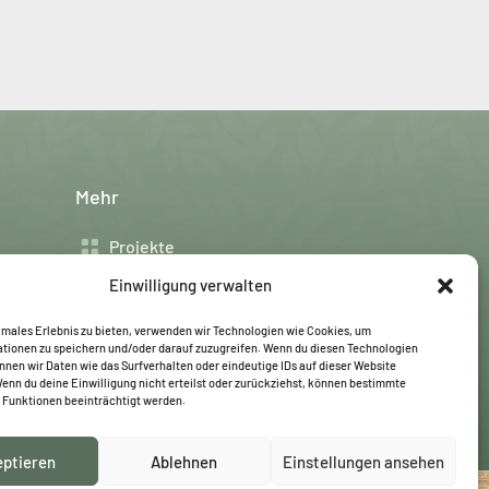
Mehr

Projekte
Einwilligung verwalten

Wörtergarten

timales Erlebnis zu bieten, verwenden wir Technologien wie Cookies, um
FAQs
tionen zu speichern und/oder darauf zuzugreifen. Wenn du diesen Technologien
nnen wir Daten wie das Surfverhalten oder eindeutige IDs auf dieser Website

Anfragen
Wenn du deine Einwilligung nicht erteilst oder zurückziehst, können bestimmte
Funktionen beeinträchtigt werden.
eptieren
Ablehnen
Einstellungen ansehen