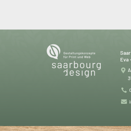
Saar
Eva 
A

3

