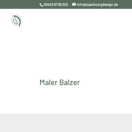
06403 97 95 329
info@saarbourgdesign.de
Maler Balzer