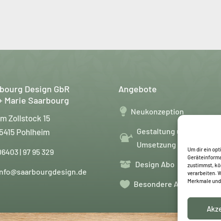
bourg Design GbR
Angebote
+ Marie Saarbourg

Neukonzeption
m Zollstock 15
Gestaltung und
5415 Pohlheim
Umsetzung
Um dir ein op
06403 | 97 95 329
Geräteinforma
Design Abo

zustimmst, kö
info@saarbourgdesign.de
verarbeiten. 
Merkmale und 

Besondere Anlässe
Akz