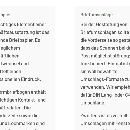
papier
Briefumschläge
ichtiges Element einer
Bei der Gestaltung von
äftsausstattung ist das
Briefumschlägen sollt
nde Briefpapier. Es
die Vorderseite so gesta
 jeglichem
dass das Scannen bei d
äftlichen
Post möglichst störungs
ftwechsel und
funktioniert. Einmal ist
ttelt einen
sinnvoll bewährte
ssionellen Eindruck.
Umschlags-Formate zu
verwenden. Wir empfeh
ormbriefbogen enthält
dafür DIN Lang- oder C
wichtigen Kontakt- und
Umschläge.
äftsdaten. Die
derzeile sowie die
Zweitens ist es vorteilh
 und Lochmarken sind
Umschlägen mit Fenste