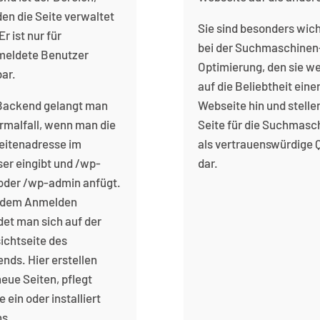
den die Seite verwaltet
Sie sind besonders wich
Er ist nur für
bei der Suchmaschinen
eldete Benutzer
Optimierung, den sie w
bar.
auf die Beliebtheit eine
Backend gelangt man
Webseite hin und stelle
rmalfall, wenn man die
Seite für die Suchmasc
itenadresse im
als vertrauenswürdige 
er eingibt und /wp-
dar.
 oder /wp-admin anfügt.
 dem Anmelden
det man sich auf der
ichtseite des
nds. Hier erstellen
eue Seiten, pflegt
e ein oder installiert
ns.