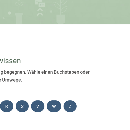
nwissen
ltag begegnen. Wähle einen Buchstaben oder
hne Umwege.
R
S
V
W
Z