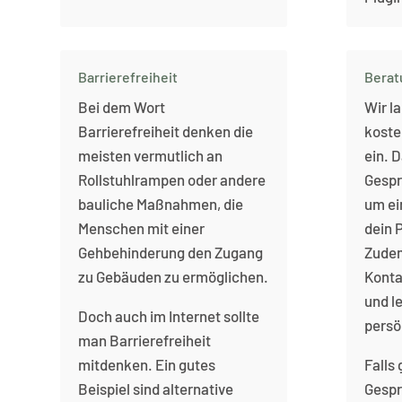
Barrierefreiheit
Berat
Bei dem Wort
Wir l
Barrierefreiheit denken die
koste
meisten vermutlich an
ein. 
Rollstuhlrampen oder andere
Gespr
bauliche Maßnahmen, die
um ei
Menschen mit einer
dein 
Gehbehinderung den Zugang
Zudem
zu Gebäuden zu ermöglichen.
Konta
und l
Doch auch im Internet sollte
persö
man Barrierefreiheit
mitdenken. Ein gutes
Falls
Beispiel sind alternative
Gespr