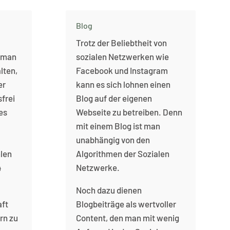
Blog
Trotz der Beliebtheit von
e man
sozialen Netzwerken wie
lten,
Facebook und Instagram
er
kann es sich lohnen einen
frei
Blog auf der eigenen
 es
Webseite zu betreiben. Denn
mit einem Blog ist man
unabhängig von den
len
Algorithmen der Sozialen
4
Netzwerke.
Noch dazu dienen
aft
Blogbeiträge als wertvoller
rn zu
Content, den man mit wenig