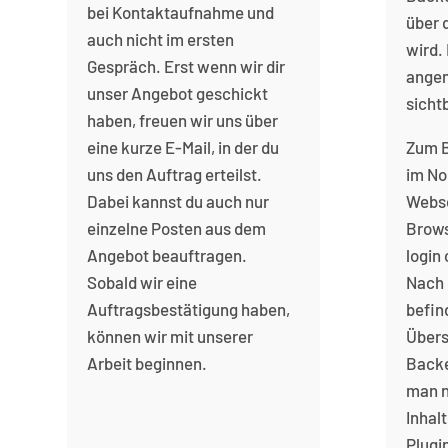
bei Kontaktaufnahme und
über 
auch nicht im ersten
wird. 
Gespräch. Erst wenn wir dir
angem
unser Angebot geschickt
sicht
haben, freuen wir uns über
eine kurze E-Mail, in der du
Zum 
uns den Auftrag erteilst.
im No
Dabei kannst du auch nur
Webse
einzelne Posten aus dem
Brows
Angebot beauftragen.
login
Sobald wir eine
Nach
Auftragsbestätigung haben,
befin
können wir mit unserer
Übers
Arbeit beginnen.
Backe
man n
Inhalt
Plugi