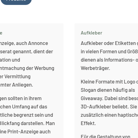
e
Aufkleber
nzeige, auch Annonce
Aufkleber oder Etiketten 
nserat genannt, dient der
in vielen Formen und Größ
ation und
dienen als Informations- 
ntmachung der Werbung
Werbeträger.
er Vermittlung
Kleine Formate mit Logo 
mter Anliegen.
Slogan dienen häufig als
en sollten in ihrem
Giveaway. Dabei sind bes
lichen Umfang auf das
3D-Aufkleber beliebt. Sie
liche begrenzt sein und
zusätzlich einen haptisc
Blickfang darstellen. Man
Effekt.
ine Print-Anzeige auch
Für die Gestaltung von