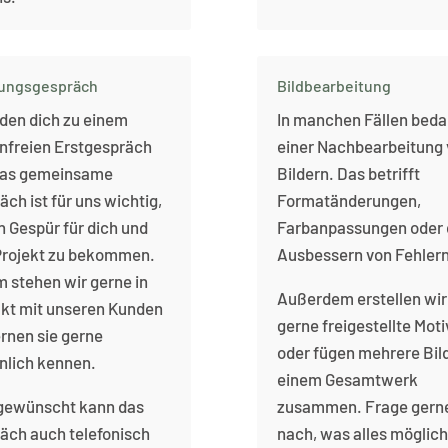
ungsgespräch
Bildbearbeitung
aden dich zu einem
In manchen Fällen beda
nfreien Erstgespräch
einer Nachbearbeitung
Das gemeinsame
Bildern. Das betrifft
äch ist für uns wichtig,
Formatänderungen,
n Gespür für dich und
Farbanpassungen oder 
Projekt zu bekommen.
Ausbessern von Fehlern
 stehen wir gerne in
Außerdem erstellen wir
kt mit unseren Kunden
gerne freigestellte Mot
ernen sie gerne
oder fügen mehrere Bil
nlich kennen.
einem Gesamtwerk
 gewünscht kann das
zusammen. Frage gern
äch auch telefonisch
nach, was alles möglich 