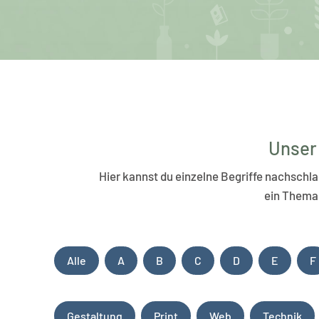
Unser 
Hier kannst du einzelne Begriffe nachschl
ein Thema 
Alle
A
B
C
D
E
F
Gestaltung
Print
Web
Technik