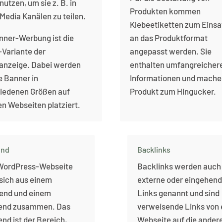
 nutzen, um sie z. B. in
Produkten kommen
 Media Kanälen zu teilen.
Klebeetiketten zum Einsat
nner-Werbung ist die
an das Produktformat
-Variante der
angepasst werden. Sie
nzeige. Dabei werden
enthalten umfangreicher
e Banner in
Informationen und mache
iedenen Größen auf
Produkt zum Hingucker.
n Webseiten platziert.
end
Backlinks
WordPress-Webseite
Backlinks werden auch
 sich aus einem
externe oder eingehen
end und einem
Links genannt und sind
end zusammen. Das
verweisende Links von 
nd ist der Bereich,
Webseite auf die ander