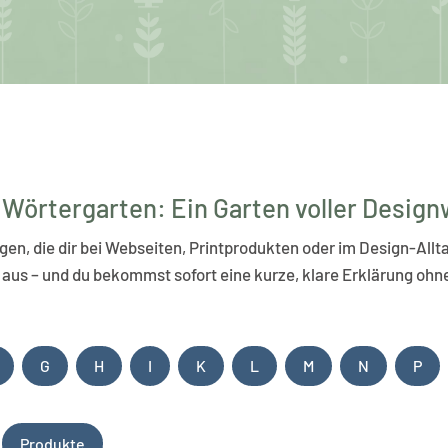
Wörtergarten: Ein Garten voller Desig
agen, die dir bei Webseiten, Printprodukten oder im Design-Al
aus – und du bekommst sofort eine kurze, klare Erklärung o
G
H
I
K
L
M
N
P
Produkte