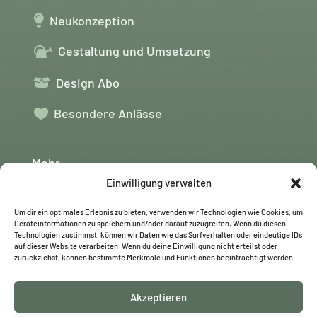

Neukonzeption
Gestaltung und Umsetzung
Design Abo

Besondere Anlässe

Mehr
Einwilligung verwalten
Projekte

Um dir ein optimales Erlebnis zu bieten, verwenden wir Technologien wie Cookies, um
Geräteinformationen zu speichern und/oder darauf zuzugreifen. Wenn du diesen

Wörtergarten
Technologien zustimmst, können wir Daten wie das Surfverhalten oder eindeutige IDs
auf dieser Website verarbeiten. Wenn du deine Einwilligung nicht erteilst oder
zurückziehst, können bestimmte Merkmale und Funktionen beeinträchtigt werden.
FAQs

Anfragen

Akzeptieren