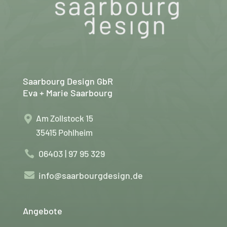
Saarbourg Design GbR
Eva + Marie Saarbourg
Am Zollstock 15

35415 Pohlheim
06403 | 97 95 329


info@saarbourgdesign.de
Angebote